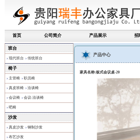
首页
公司简介
产品展示
招
班台
产品中心
现代班台
传统班台
椅子
家具名称:板式会议桌-20
主管椅
职员椅
真皮班椅
洽谈椅
会议椅
会议-洽谈椅
吧椅
沙发
真皮沙发
钢制沙发
布艺沙发