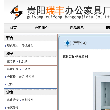
首页
公司简介
产品展示
招
班台
产品中心
现代班台
传统班台
椅子
家具名称:铁皮柜-01
主管椅
职员椅
真皮班椅
洽谈椅
会议椅
会议-洽谈椅
吧椅
沙发
真皮沙发
钢制沙发
布艺沙发