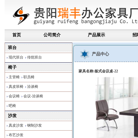
首页
公司简介
产品展示
招
班台
产品中心
现代班台
传统班台
椅子
家具名称:板式会议桌-22
主管椅
职员椅
真皮班椅
洽谈椅
会议椅
会议-洽谈椅
吧椅
沙发
真皮沙发
钢制沙发
布艺沙发